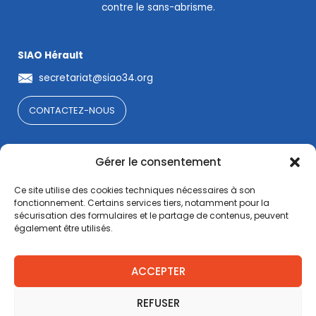
contre le sans-abrisme.
SIAO Hérault
secretariat@siao34.org
CONTACTEZ-NOUS
La lettre de l'OSA34
Gérer le consentement
Suivez nos actualités en vous abonnant à notre lettre
numérique
Ce site utilise des cookies techniques nécessaires à son
fonctionnement. Certains services tiers, notamment pour la
sécurisation des formulaires et le partage de contenus, peuvent
S'ABONNER
également être utilisés.
ACCEPTER
Copyright © 2026 SIAO34
/ DESIGN BY JONE
REFUSER