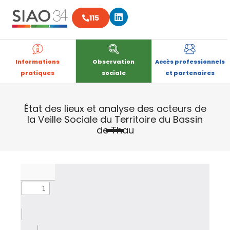
Aller
Linkedin
au
115
contenu
Informations
Observation
Accès professionnels
pratiques
sociale
et partenaires
État des lieux et analyse des acteurs de
la Veille Sociale du Territoire du Bassin
de Thau