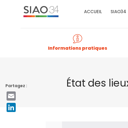
Aller
au
ACCUEIL
SIAO34
contenu
Informations pratiques
État des lieu
Email
LinkedIn