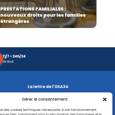
PRESTATIONS FAMILIALES :
nouveaux droits pour les familles
étrangères
7j/7 – 24h/24
Gratuit
La lettre de l'OSA34
Suivez nos actualités en vous
Gérer le consentement
abonnant à notre lettre numérique
ilise des cookies techniques nécessaires à son fonctionnement.
S'ABONNER
rvices tiers, notamment pour la sécurisation des formulaires et le