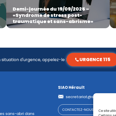
Demi-journée du 19/09/2025 –
«Syndrome de stress post-
traumatique et sans-abrisme»
URGENCE 115
 situation d'urgence, appelez-le :
SIAO Hérault
secretariat@siao34.org
CONTACTEZ-NOUS
Ce site ut
es sans-abri dans
Certains se