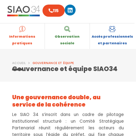
Aller
Linkedin
au
115
contenu
Informations
Observation
Accès professionnels
pratiques
sociale
et partenaires
ACCUEIL
GOUVERNANCE ET ÉQUIPE
Gouvernance et équipe SIAO34
Une gouvernance double, au
service de la cohérence
Le SIAO 34 s’inscrit dans un cadre de pilotage
institutionnel structuré : un Comité Stratégique
Partenarial réunit régulièrement les acteurs du
territoire sous l’égide du préfet, qui fixe chaque