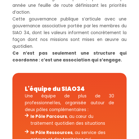
année une feuille de route définissant les priorités
d’action.
Cette gouvernance publique s’articule avec une
gouvernance associative portée par les membres du
SIAO 34, dont les valeurs informent concrètement la
façon dont nos missions sont mises en œuvre au
quotidien.
Ce n’est pas seulement une structure qui
coordonne : c’est une association qui s’engage.
L'équipe du SIAO34
Une équipe de plus de 30
professionnel·les, organisée autour de
deux pôles complémentaires :
le Pôle Parcours
, au cœur du
traitement quotidien des situations
le Pôle Ressources
, au service des