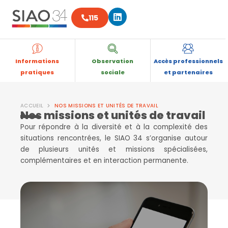
Aller
Linkedin
au
115
contenu
Informations
Observation
Accès professionnels
pratiques
sociale
et partenaires
ACCUEIL
NOS MISSIONS ET UNITÉS DE TRAVAIL
Nos missions et unités de travail
Pour répondre à la diversité et à la complexité des
situations rencontrées, le SIAO 34 s’organise autour
de plusieurs unités et missions spécialisées,
complémentaires et en interaction permanente.
Le 115
Numéro d’urgence sociale disponible