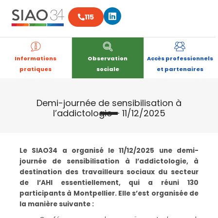
Aller
Linkedin
au
115
contenu
Informations
Observation
Accès professionnels
pratiques
sociale
et partenaires
Demi-journée de sensibilisation à
l’addictologie – 11/12/2025
Le SIAO34 a organisé le 11/12/2025 une demi-
journée de sensibilisation à l’addictologie, à
destination des travailleurs sociaux du secteur
de l’AHI essentiellement, qui a réuni 130
participants à Montpellier. Elle s’est organisée de
la manière suivante :