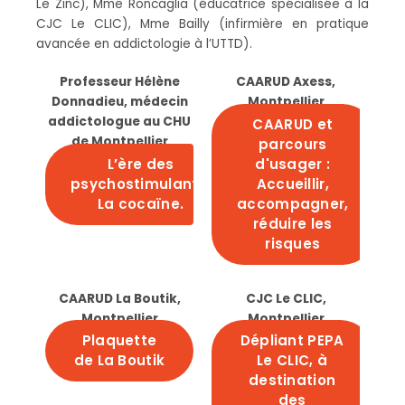
Le Zinc), Mme Roncaglia (éducatrice spécialisée à la
CJC Le CLIC), Mme Bailly (infirmière en pratique
avancée en addictologie à l’UTTD).
Professeur Hélène
CAARUD Axess,
Donnadieu, médecin
Montpellier
addictologue au CHU
CAARUD et
de Montpellier
parcours
L’ère des
d'usager :
psychostimulants.
Accueillir,
La cocaïne.
accompagner,
réduire les
risques
CAARUD La Boutik,
CJC Le CLIC,
Montpellier
Montpellier
Plaquette
Dépliant PEPA
de La Boutik
Le CLIC, à
destination
des