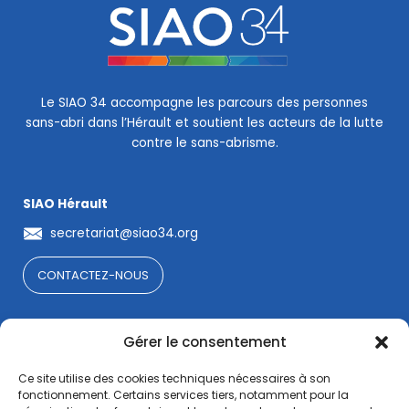
Le SIAO 34 accompagne les parcours des personnes
sans-abri dans l’Hérault et soutient les acteurs de la lutte
contre le sans-abrisme.
SIAO Hérault
secretariat@siao34.org
CONTACTEZ-NOUS
La lettre de l'OSA34
Gérer le consentement
Suivez nos actualités en vous abonnant à notre lettre
numérique
Ce site utilise des cookies techniques nécessaires à son
fonctionnement. Certains services tiers, notamment pour la