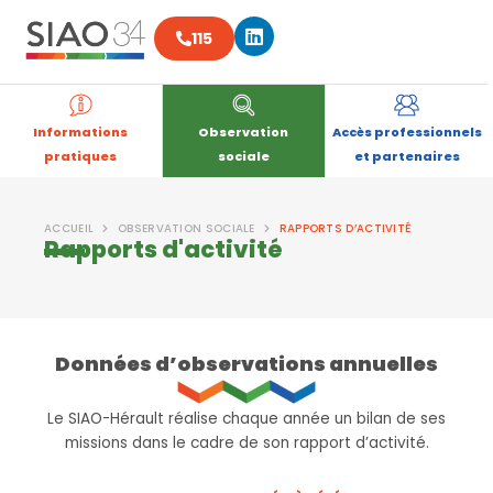
Aller
Linkedin
au
115
contenu
Informations
Observation
Accès professionnels
pratiques
sociale
et partenaires
ACCUEIL
OBSERVATION SOCIALE
RAPPORTS D’ACTIVITÉ
Rapports d'activité
Données d’observations annuelles
Le SIAO-Hérault réalise chaque année un bilan de ses
missions dans le cadre de son rapport d’activité.