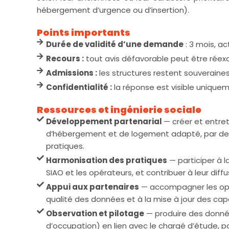
hébergement d’urgence ou d’insertion).
Points importants
Durée de validité d’une demande
: 3 mois, ac
Recours :
tout avis défavorable peut être réex
Admissions :
les structures restent souveraines,
Confidentialité :
la réponse est visible uniqueme
Ressources et ingénierie sociale
Développement partenarial
— créer et entret
d’hébergement et de logement adapté, par des
pratiques.
Harmonisation des pratiques
— participer à 
SIAO et les opérateurs, et contribuer à leur diff
Appui aux partenaires
— accompagner les opérat
qualité des données et à la mise à jour des cap
Observation et pilotage
— produire des donnée
d’occupation) en lien avec le chargé d’étude, po