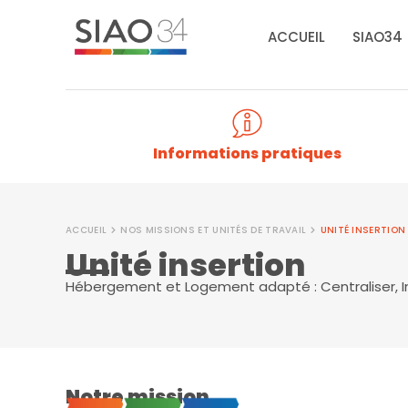
Aller
au
ACCUEIL
SIAO34
contenu
Informations pratiques
ACCUEIL
NOS MISSIONS ET UNITÉS DE TRAVAIL
UNITÉ INSERTION
Unité insertion
Hébergement et Logement adapté : Centraliser, Ins
Notre mission